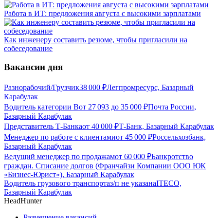
Работа в ИТ: предложения августа с высокими зарплатами
Как инженеру составить резюме, чтобы пригласили на
собеседование
Вакансии дня
Разнорабочий/Грузчик
38 000
₽
Легпромресурс, Базарный
Карабулак
Водитель категории В
от
27 093
до
35 000
₽
Почта России,
Базарный Карабулак
Представитель Т-Банка
от
40 000
₽
Т-Банк, Базарный Карабулак
Менеджер по работе с клиентами
от
45 000
₽
Россельхозбанк,
Базарный Карабулак
Ведущий менеджер по продажам
от
60 000
₽
Банкротство
граждан. Списание долгов (Франчайзи Компании ООО ЮК
«Бизнес-Юрист»), Базарный Карабулак
Водитель грузового транспорта
з/п не указана
ITECO,
Базарный Карабулак
HeadHunter
Размещение вакансий