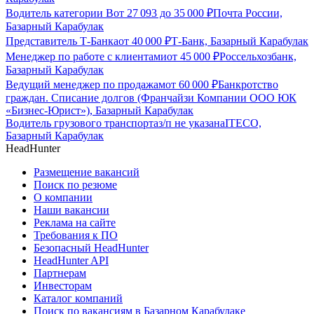
Водитель категории В
от
27 093
до
35 000
₽
Почта России,
Базарный Карабулак
Представитель Т-Банка
от
40 000
₽
Т-Банк, Базарный Карабулак
Менеджер по работе с клиентами
от
45 000
₽
Россельхозбанк,
Базарный Карабулак
Ведущий менеджер по продажам
от
60 000
₽
Банкротство
граждан. Списание долгов (Франчайзи Компании ООО ЮК
«Бизнес-Юрист»), Базарный Карабулак
Водитель грузового транспорта
з/п не указана
ITECO,
Базарный Карабулак
HeadHunter
Размещение вакансий
Поиск по резюме
О компании
Наши вакансии
Реклама на сайте
Требования к ПО
Безопасный HeadHunter
HeadHunter API
Партнерам
Инвесторам
Каталог компаний
Поиск по вакансиям в Базарном Карабулаке