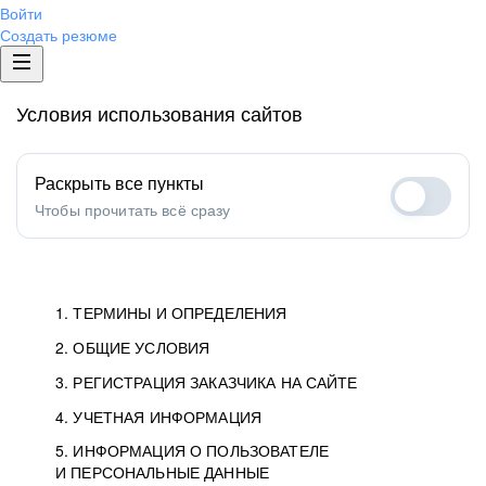
Войти
Создать резюме
Условия использования сайтов
Раскрыть все пункты
Чтобы прочитать всё сразу
1. ТЕРМИНЫ И ОПРЕДЕЛЕНИЯ
2. ОБЩИЕ УСЛОВИЯ
1.1. Хэдхантер
исполнитель, юридическое
лицо ООО «Хэдхантер», ИНН
Условия определяют отношения между Заказчиками,
3. РЕГИСТРАЦИЯ ЗАКАЗЧИКА НА САЙТЕ
7718620740, адрес: 129085,
Пользователями и Хэдхантер.
Как происходит регистрация Заказчиков
4. УЧЕТНАЯ ИНФОРМАЦИЯ
г. Москва, ул. Годовикова,
и Пользователей на Сайте.
Условия отражают то, как работает Хэдхантер, Сайт
5. ИНФОРМАЦИЯ О ПОЛЬЗОВАТЕЛЕ
Данные для доступа в Личный кабинет не должны
д.9, стр.10.
и все сервисы.
И ПЕРСОНАЛЬНЫЕ ДАННЫЕ
попадать к посторонним лицам. Для этого Заказчик
Мы перечисляем, какие документы нужны