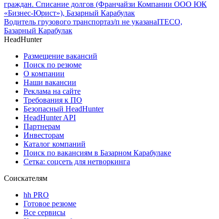
граждан. Списание долгов (Франчайзи Компании ООО ЮК
«Бизнес-Юрист»), Базарный Карабулак
Водитель грузового транспорта
з/п не указана
ITECO,
Базарный Карабулак
HeadHunter
Размещение вакансий
Поиск по резюме
О компании
Наши вакансии
Реклама на сайте
Требования к ПО
Безопасный HeadHunter
HeadHunter API
Партнерам
Инвесторам
Каталог компаний
Поиск по вакансиям в Базарном Карабулаке
Сетка: соцсеть для нетворкинга
Соискателям
hh PRO
Готовое резюме
Все сервисы