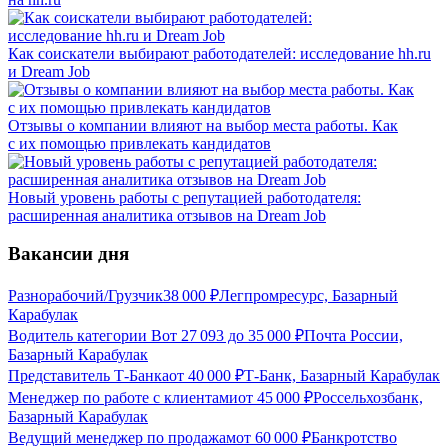
Как соискатели выбирают работодателей: исследование hh.ru
и Dream Job
Отзывы о компании влияют на выбор места работы. Как
с их помощью привлекать кандидатов
Новый уровень работы с репутацией работодателя:
расширенная аналитика отзывов на Dream Job
Вакансии дня
Разнорабочий/Грузчик
38 000
₽
Легпромресурс, Базарный
Карабулак
Водитель категории В
от
27 093
до
35 000
₽
Почта России,
Базарный Карабулак
Представитель Т-Банка
от
40 000
₽
Т-Банк, Базарный Карабулак
Менеджер по работе с клиентами
от
45 000
₽
Россельхозбанк,
Базарный Карабулак
Ведущий менеджер по продажам
от
60 000
₽
Банкротство