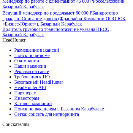
Менеджер по работе с клиентами
от
45 000
₽
Россельхозбанк,
Базарный Карабулак
Ведущий менеджер по продажам
от
60 000
₽
Банкротство
граждан. Списание долгов (Франчайзи Компании ООО ЮК
«Бизнес-Юрист»), Базарный Карабулак
Водитель грузового транспорта
з/п не указана
ITECO,
Базарный Карабулак
HeadHunter
Размещение вакансий
Поиск по резюме
О компании
Наши вакансии
Реклама на сайте
Требования к ПО
Безопасный HeadHunter
HeadHunter API
Партнерам
Инвесторам
Каталог компаний
Поиск по вакансиям в Базарном Карабулаке
Сетка: соцсеть для нетворкинга
Соискателям