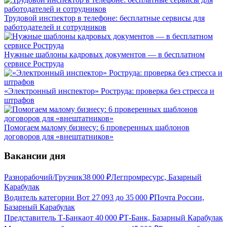
Трудовой инспектор в телефоне: бесплатные сервисы для
работодателей и сотрудников
Нужные шаблоны кадровых документов — в бесплатном
сервисе Роструда
«Электронный инспектор» Роструда: проверка без стресса и
штрафов
Помогаем малому бизнесу: 6 проверенных шаблонов
договоров для «внештатников»
Вакансии дня
Разнорабочий/Грузчик
38 000
₽
Легпромресурс, Базарный
Карабулак
Водитель категории В
от
27 093
до
35 000
₽
Почта России,
Базарный Карабулак
Представитель Т-Банка
от
40 000
₽
Т-Банк, Базарный Карабулак