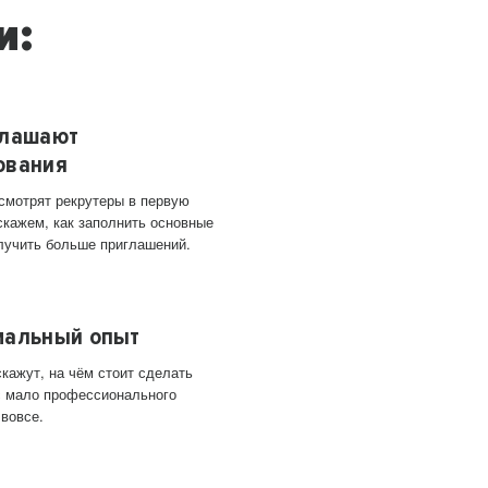
и:
глашают
ования
 смотрят рекрутеры в первую
скажем, как заполнить основные
лучить больше приглашений.
мальный опыт
кажут, на чём стоит сделать
ас мало профессионального
 вовсе.