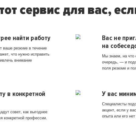
тот сервис для вас, есл
трее найти работу
Вас не при
на собесед
т ваше резюме в течение
ажет, что нужно исправить
Мы знаем, на что
ривлечь внимание
очередь, — и под
поля резюме и по
ту в конкретной
У вас мини
Специалисты подс
акцент, если у в
адут совет, как выгоднее
опыта или его нет
ля конкретной профессии.