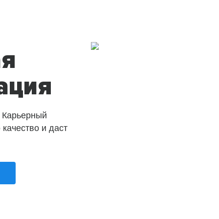
ая
ация
 Карьерный
о качество и даст