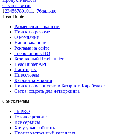
Продуктивность
Саморазвитие
1
2
3
4
5
6
7
8
9
10
11
...
76
дальше
HeadHunter
Размещение вакансий
Поиск по резюме
О компании
Наши вакансии
Реклама на сайте
Требования к ПО
Безопасный HeadHunter
HeadHunter API
Партнерам
Инвесторам
Каталог компаний
Поиск по вакансиям в Базарном Карабулаке
Сетка: соцсеть для нетворкинга
Соискателям
hh PRO
Готовое резюме
Все сервисы
Хочу у вас работать
Производственный календарь