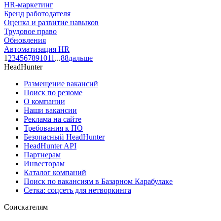
HR-маркетинг
Бренд работодателя
Оценка и развитие навыков
Трудовое право
Обновления
Автоматизация HR
1
2
3
4
5
6
7
8
9
10
11
...
88
дальше
HeadHunter
Размещение вакансий
Поиск по резюме
О компании
Наши вакансии
Реклама на сайте
Требования к ПО
Безопасный HeadHunter
HeadHunter API
Партнерам
Инвесторам
Каталог компаний
Поиск по вакансиям в Базарном Карабулаке
Сетка: соцсеть для нетворкинга
Соискателям