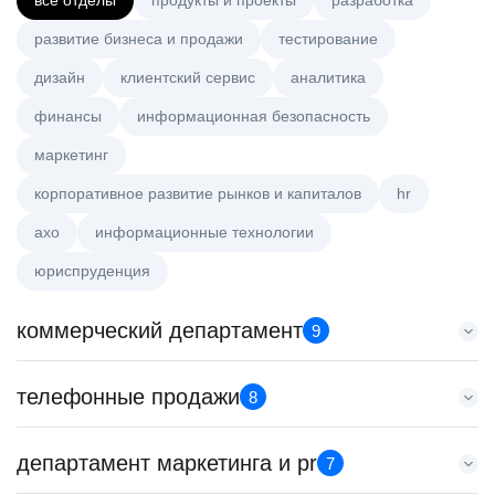
все отделы
продукты и проекты
разработка
развитие бизнеса и продажи
тестирование
дизайн
клиентский сервис
аналитика
финансы
информационная безопасность
маркетинг
корпоративное развитие рынков и капиталов
hr
axo
информационные технологии
юриспруденция
коммерческий департамент
9
Менеджер по работе с ключевыми клиентами (КАМ)
телефонные продажи
8
HeadHunter::Коммерческий департамент
сегодня
Специалист телемаркетинга
департамент маркетинга и pr
з/п не указана
7
HeadHunter::Телефонные продажи
Москва