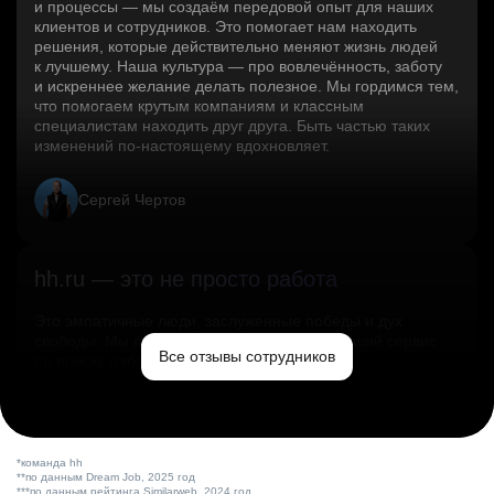
и процессы — мы создаём передовой опыт для наших
клиентов и сотрудников. Это помогает нам находить
решения, которые действительно меняют жизнь людей
к лучшему. Наша культура — про вовлечённость, заботу
и искреннее желание делать полезное. Мы гордимся тем,
что помогаем крутым компаниям и классным
специалистам находить друг друга. Быть частью таких
изменений по‑настоящему вдохновляет.
Сергей Чертов
hh.ru — это не просто работа
Это эмпатичные люди, заслуженные победы и дух
свободы. Мы помогаем миру и создаём лучший сервис
Все отзывы сотрудников
по поиску работы в стране.
Ольга Емельянова
*команда hh
**по данным Dream Job, 2025 год
***по данным рейтинга Similarweb, 2024 год