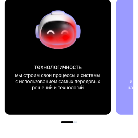
технологичность
м
строим свои процессы и системы
мы на кон
спользованием самых передовых
и примерах ви
решений и технологий
нашей работы 