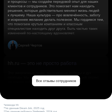
и процессы — мы создаём передовой опыт для наших
клиентов и сотрудников. Это помогает нам находить
решения, которые действительно меняют жизнь людей
к лучшему. Наша культура — про вовлечённость, заботу
и искреннее желание делать полезное. Мы гордимся тем,
что помогаем крутым компаниям и классным
специалистам находить друг друга. Быть частью таких
изменений по‑настоящему вдохновляет.
Сергей Чертов
hh.ru — это не просто работа
Это эмпатичные люди, заслуженные победы и дух
свободы. Мы помогаем миру и создаём лучший сервис
Все отзывы сотрудников
по поиску работы в стране.
Ольга Емельянова
*команда hh
**по данным Dream Job, 2025 год
***по данным рейтинга Similarweb, 2024 год