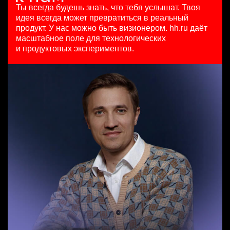
HeadHunter::Коммерческий департамент
125000 - 175000 ₽
29 июл. 2026
Ты всегда будешь знать, что тебя услышат.
Твоя
вчера
Ярославль
з/п не указана
идея всегда может превратиться в реальный
SMM-менеджер
150000 ₽
Москва
продукт.
У нас можно быть визионером. hh.ru даёт
HeadHunter::Департамент маркетинга
Казань
масштабное поле для технологических
Менеджер по привлечению клиентов (B2B)
15 июл. 2026
и продуктовых экспериментов.
HeadHunter::Телефонные продажи
з/п не указана
Тренер по развитию компетенций продаж
5 авг. 2026
Ташкент
HeadHunter::Коммерческий департамент
100000 - 137000 ₽
20 июл. 2026
Ярославль
з/п не указана
Ярославль