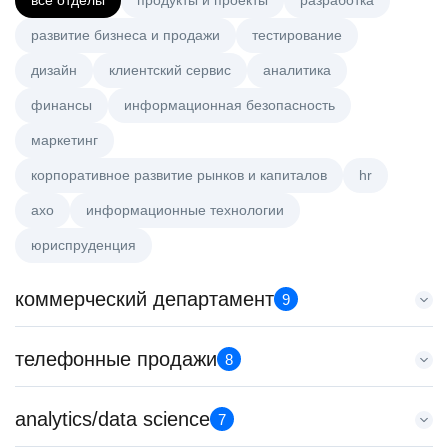
все отделы
продукты и проекты
разработка
развитие бизнеса и продажи
тестирование
дизайн
клиентский сервис
аналитика
финансы
информационная безопасность
маркетинг
корпоративное развитие рынков и капиталов
hr
axo
информационные технологии
юриспруденция
коммерческий департамент
9
Key Account Manager (EdTech)
телефонные продажи
8
HeadHunter::Коммерческий департамент
вчера
Менеджер по продажам B2B (сегмент SMB)
analytics/data science
150000 ₽
7
HeadHunter::Телефонные продажи
Санкт-Петербург