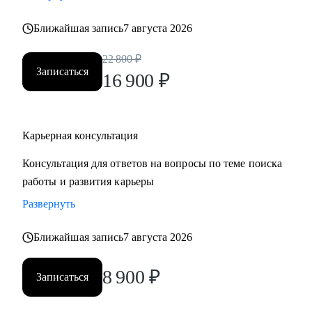
• Хотите понять рынок и своё место в нем - разберем
Ближайшая запись
7 августа 2026
тренды и ваше позиционирование.
• Хотите начать управлять своей карьерой, а не пассивно
22 800
₽
плыть по течению, но не знаете с чего начать ;)
Записаться
16 900
₽
Делаю качественный продукт за счет индивидуального
подхода и максимального погружения в запрос клиента,
Карьерная консультация
глубокой экспертизы и использования в работе различных
подходов и инструментов.
Консультация для ответов на вопросы по теме поиска
работы и развития карьеры
Развернуть
Ближайшая запись
7 августа 2026
8 900
₽
Записаться