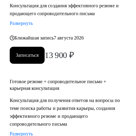
Консультация для создания эффективного резюме и
• Два высших образования - Менеджмент и Стратегическое
продающего сопроводительного письма
управление персоналом. Дополнительное образование в
сфере коучинга и карьерного консультирования.
Развернуть
Ближайшая запись
7 августа 2026
С чем помогу:
• Нет приглашений на интервью - разберем, почему рынок
13 900
₽
не видит вашу ценность, и исправим.
Записаться
• Не знаете, как выгодно представить опыт - соберем
профессиональную идентичность и упакуем опыт так,
чтобы HR заметил.
Готовое резюме + сопроводительное письмо +
• Перерыв в работе, разнородный бэкграунд (нелинейный
карьерная консультация
опыт), сложное увольнение - найдем логичную линию,
Консультация для получения ответов на вопросы по
которая закроет вопросы нанимающей стороны.
теме поиска работы и развития карьеры, создания
• Карьерный переход или выход на новый уровень дохода -
эффективного резюме и продающего
выстроим стратегию с конкретными шагами.
сопроводительного письма
• Готовитесь к важному интервью - отработаем ответы и
подсветим сильные стороны.
Развернуть