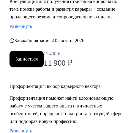
Консультация для получения ответов на вопросы по
HR.
теме поиска работы и развития карьеры + создание
• Провожу профориентацию, чтобы найти работу по
продающего резюме и сопроводительного письма.
любви и она была в кайф и без страданий.
Развернуть
Кому могу помочь:
Ближайшая запись
10 августа 2026
Могу помочь руководителям и специалистам различных
направлений:
15 400
₽
Записаться
• продажи, сопровождение продаж
11 900
₽
• административный персонал
• индустрия красоты, фитнес
• организация мероприятий
Профориентация: выбор карьерного вектора
• туризм, гостеприимство
Профориентация поможет найти вдохновляющую
• закупки, тендеры
работу с учетом вашего опыта и личностных
• логистика, ВЭД
особенностей, определив точки роста в текущей сфере
• маркетинг, PR
или подобрав новую профессию.
• образование
• бухгалтерия
Развернуть