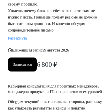
своему профилю.
Узнаешь почему блок «о себе» важен и что там не
Кому могу помочь:
нужно писать. Поймёшь почему резюме не должно
• Начинающим и опытным управленцам
быть слишком длинным. И конечно обсудим
• Тем, кто хочет начать карьеру в IT в любом направлении
сопроводительное письмо.
• Менеджерам продуктов, разработчикам, тестировщикам,
проектным менеджерам
Развернуть
• Тем, кто хочет сменить направление развития своей
Ближайшая запись
9 августа 2026
карьеры
6 800
₽
Записаться
Карьерная консультация для проектных менеджеров,
менеджеров продукта и IT-специалистов всех уровней
Обсудим текущий опыт и сильные стороны, расскажу
как упаковать результаты в кейсы и понятно