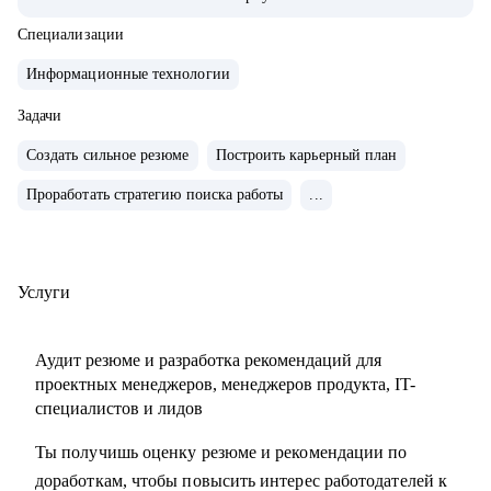
продуктами.
• Запускал b2b продукт от идеи до масштабирования.
Специализации
• Развивал метрики в b2c продуктах: DAU (до 2.5млн), CSI,
Информационные технологии
NPS, Revenue.
• Занимаюсь наймом людей в команды: провел более 600
Задачи
собеседований, изучил большое количество резюме.
Создать сильное резюме
Построить карьерный план
• Разработал и записал курсы «Цифровая трансформация
Проработать стратегию поиска работы
...
предприятия» и «Проектное управление» для МИТУ
С чем помогу:
• Составить эффективное резюме
Услуги
• Подготовиться к собеседованию в компанию
• Сформировать карьерную цель и определить стратегию
Аудит резюме и разработка рекомендаций для
её достижения
проектных менеджеров, менеджеров продукта, IT-
• Разобрать любой продуктовый, управленческий или
специалистов и лидов
бизнес кейс
Ты получишь оценку резюме и рекомендации по
• Дам рекомендации по управлению командой и её
доработкам, чтобы повысить интерес работодателей к
развитию