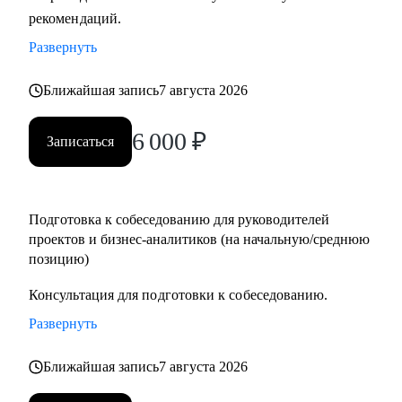
рекомендаций.
Кому могу помочь:
• Руководителям проектов.
Развернуть
• Бизнес/системным-аналитикам.
• Студентам и выпускникам для поиска стажировки в ИТ.
Ближайшая запись
7 августа 2026
• Специалистам из других сфер, которые хотят
6 000
₽
попробовать себя в новой специальности.
Записаться
• Новичкам, кто хочет начать работу в ИТ и не знает, с чего
начать.
Подготовка к собеседованию для руководителей
проектов и бизнес-аналитиков (на начальную/среднюю
позицию)
Консультация для подготовки к собеседованию.
Развернуть
Ближайшая запись
7 августа 2026