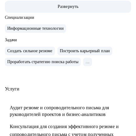
• За 2 года перешел от бизнес/системного-аналитика на
Развернуть
должность руководителя проектов.
• На позиции бизнес-аналитика оптимизировал 300+
Специализации
процессов крупнейших Российских холдингов.
Информационные технологии
• Руководил проектом автоматизации бизнеса на 3000
пользователей.
Задачи
• Провел 30+ карьерных консультаций.
Создать сильное резюме
Построить карьерный план
• Занимаюсь разнородными задачами по развитию ИИ
Проработать стратегию поиска работы
...
направления в Сбере.
С чем помогу:
• Выделяющееся резюме.
Услуги
• Структурированное сопроводительное письмо.
• Успешные переговоры с работодателями.
Аудит резюме и сопроводительного письма для
• Консультации при смене профиля деятельности.
руководителей проектов и бизнес-аналитиков
• Планирование карьерного трека.
Консультация для создания эффективного резюме и
• Помощь в выборе обучающих материалов.
сопроводительного письма с учетом полученных