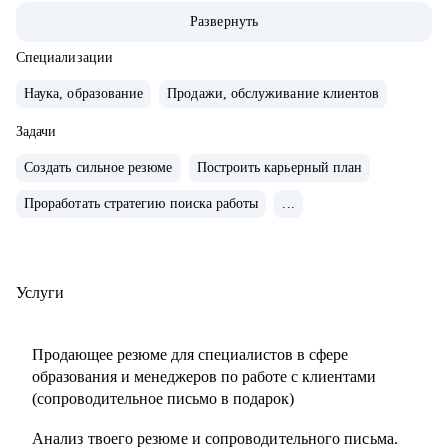
ABBA Centre.
Развернуть
• Закончила школу в Вашингтоне, США, высшее
лингвистическое образование в ЧГУ, РФ.
Специализации
• Сейчас учусь в магистратуре МИП на практического
Наука, образование
Продажи, обслуживание клиентов
психолога и коуча.
• Создала два собственных бизнес-проекта с 0, вывела в
Задачи
"+" и продала как готовый успешный бизнес (студия
Создать сильное резюме
Построить карьерный план
красоты и школа английского языка для детей и взрослых).
Проработать стратегию поиска работы
...
• 10 лет управляла бизнесом в образовательной сфере
(Центр дополнительного образования, частная школа и
английский детский сад)
• Эксперт в области ведения бизнеса в образовательной
Услуги
сфере.
• Провела 1000+ собеседований.
Продающее резюме для специалистов в сфере
• Наняла и адаптировала 100+ сотрудников.
образования и менеджеров по работе с клиентами
(сопроводительное письмо в подарок)
С чем помогу:
Анализ твоего резюме и сопроводительного письма.
• Карьерное консультирование, рекомендации по