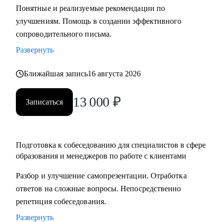
Понятные и реализуемые рекомендации по
составлению резюме, подготовка к интервью и помощь в
улучшениям. Помощь в создании эффективного
старте/продвижении в карьере в образовании и смежных
сопроводительного письма.
областях.
• Менторство для Senior-менеджеров.
Развернуть
• Бизнес-трекинг стартапов в образовании.
Ближайшая запись
16 августа 2026
• Сформулировать карьерную цель и разработать план для
ее достижения.
13 000
₽
Записаться
Кому могу помочь:
• Специалистам всех уровней в сфере образования и
смежных областей.
Подготовка к собеседованию для специалистов в сфере
• Менеджерам по продажам и по работе с клиентами.
образования и менеджеров по работе с клиентами
• Руководителям бизнеса, отделов.
Разбор и улучшение самопрезентации. Отработка
• Новичкам, кто только начинает свой путь.
ответов на сложные вопросы. Непосредственно
• Опытным специалистам, которые хотят сделать шаг
репетиция собеседования.
вперед в своей карьере.
Развернуть