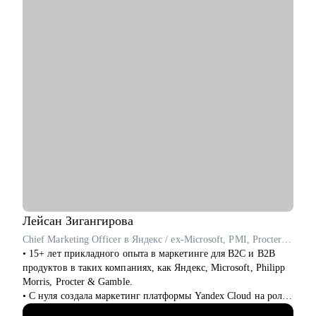
• Презентовать себя и свои достижения
• Нулевому карьеристу, который хочет работать в ИТ
• Составить план развития в текущей роли
• Менеджеру: Product manager, Product Owner, CPO, Project,
• Составить план по переходу в другую роль
бизнесовому лидеру
• Помочь с адаптацией на новом месте работы
• Технарю: Архитектору, Разработчику, Dev
• Обсудить и помочь решить сложный кейс в B2B продукте
OPS, тестировщику для определения того, чего можно
добиться в будущем
Кому могу помочь:
• Аналитику: Системному, продуктовому, бизнесовому и
• Product Manager'ам
Data-аналитику
• Project Manager'ам
• C-level специалисту: CEO, CPO, CMO, CCO, т.к. опыт на
• Бизнес-аналитикам
практике, в том числе, в политику
• Тестировщикам
• Людям, делающим первые шаги в IT
Лейсан
Зигангирова
Chief Marketing Officer в Яндекс / ex-Microsoft, PMI, Procter & Gamble
• 15+ лет прикладного опыта в маркетинге для B2C и B2B
продуктов в таких компаниях, как Яндекс, Microsoft, Philipp
Morris, Procter & Gamble.
• С нуля создала маркетинг платформы Yandex Cloud на роли
Сhief Marketing Officer, превратив за 5 лет продукт в