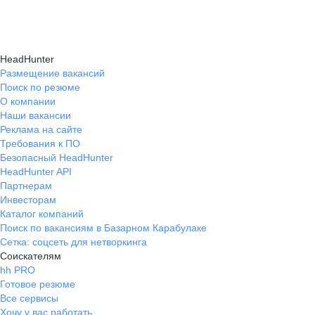
Карьерные эксперты на hh.ru помогут вам
hh.ru, которые повысят вашу уверенность
текущем месте работы и о том, кому он будет
справиться с синдромом самозванца путем
в карьере.
полезен, с какими запросами работает.
индивидуальной работы, анализа достижений
Вы точно найдёте того, кто вам нужен!
HeadHunter
и формирования уверенности в собственных
Размещение вакансий
Поиск по резюме
силах и компетенциях.
О компании
Наши вакансии
Реклама на сайте
Требования к ПО
Безопасный HeadHunter
HeadHunter API
Партнерам
Инвесторам
Каталог компаний
Поиск по вакансиям в Базарном Карабулаке
Сетка: соцсеть для нетворкинга
Соискателям
hh PRO
Готовое резюме
Все сервисы
Хочу у вас работать