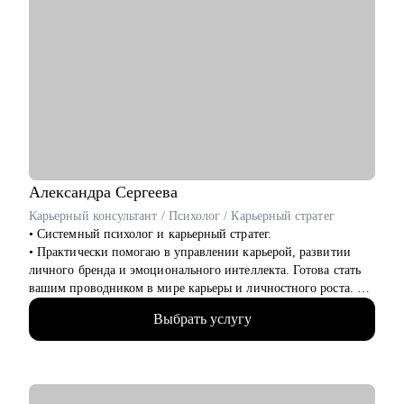
Александра
Сергеева
Карьерный консультант / Психолог / Карьерный стратег
• Системный психолог и карьерный стратег.
• Практически помогаю в управлении карьерой, развитии
личного бренда и эмоционального интеллекта. Готова стать
вашим проводником в мире карьеры и личностного роста.
• 14+ в HR бизнес-партнёрстве крупных IT компаний,
Выбрать услугу
фармкомпаний, авто и др.
• 18+ опыта в консультировании по профессиональной
ориентации, карьерному стратегированию
• 4200+ собеседований на разные позиции
• 3100+ индивидуальных консультаций