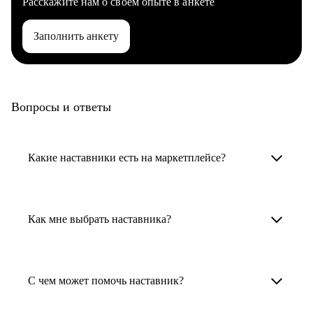
Расскажите нам о своем опыте в анкете
Заполнить анкету
Вопросы и ответы
Какие наставники есть на маркетплейсе?
Карьерные наставники — это HR-
специалисты, карьерные консультанты,
Как мне выбрать наставника?
психологи, резюмерайтеры и менторы.
Умный поиск поможет в три клика выбрать
Менторы работают в ИТ, дизайне, других
наставника для достижения вашей цели.
С чем может помочь наставник?
узкоспециализированных сферах. Они
помогут прокачать навыки, построить