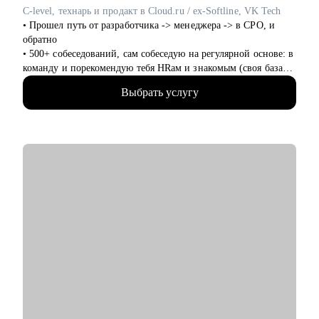
проработка решения/проекта/работы
C-level, технарь и продакт в Cloud.ru / ex-Softline, VK Tech
• Начинающим/аналитикам/тех руководителям: понимание
• Прошел путь от разработчика -> менеджера -> в CPO, и
роли архитектора, архитектурной функции
обратно
• 500+ собеседований, сам собеседую на регулярной основе: в
команду и порекомендую тебя HRам и знакомым (своя база
100+ HRов и HR-tech компаний)
Выбрать услугу
• CPO в облачном провайдере, в облаках 8+ лет
• Технический менеджер, 7+ лет, бывший разработчик
• Продакт-менеджмент, 8+ опыта
• Трекер и ментор стартапов ФРИИ, 4+ года
• Преподаватель geekbrains, 3 курса
• Наставник продакт-менеджеров, 5+ лет
• Состою в программном комитете 5 конференций, 10+
выступлений в год
• Использую ИИ в работе (15+ нейросеток)
• Более 100+ консультаций за 2,5+ года для B2C, B2B и B2G
заказчиков.
• Инвестор в венчурном фонде, состою в 2х акселераторах,
команда из 40+ инвесторов, помогаю стартапам найти
инвестиции, а инвесторам - стартапы.
• Честный средний NPS 4.8 у моих консультаций, пока еще
никто не пожалел :)