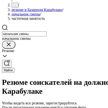
/
/
...
резюме в Базарном Карабулаке
/
начальник смены
/
частичная занятость
начальник смены
Резюме
Найти
Резюме соискателей на должн
Карабулаке
Чтобы видеть все резюме, зарегистрируйтесь
После регистрации покажем ещё 9 и откроем фото