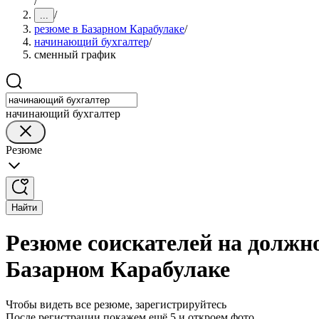
/
/
...
резюме в Базарном Карабулаке
/
начинающий бухгалтер
/
сменный график
начинающий бухгалтер
Резюме
Найти
Резюме соискателей на должн
Базарном Карабулаке
Чтобы видеть все резюме, зарегистрируйтесь
После регистрации покажем ещё 5 и откроем фото