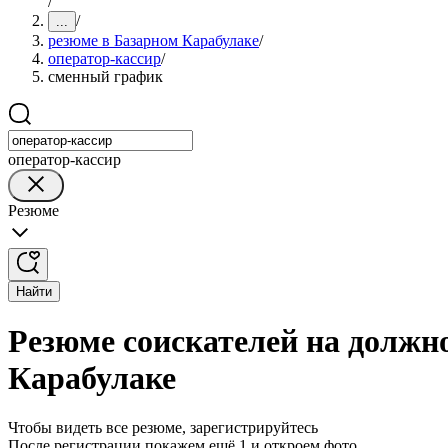
/
/
...
резюме в Базарном Карабулаке
/
оператор-кассир
/
сменный график
оператор-кассир
Резюме
Найти
Резюме соискателей на должн
Карабулаке
Чтобы видеть все резюме, зарегистрируйтесь
После регистрации покажем ещё 1 и откроем фото