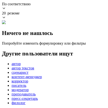
По соответствию
20 резюме
Ничего не нашлось
Попробуйте изменить формулировку или фильтры
Другие пользователи ищут
автор
автор текстов
сценарист
контент-менеджер
корректор
писатель
модератор
преподаватель
пресс-секретарь
филолог