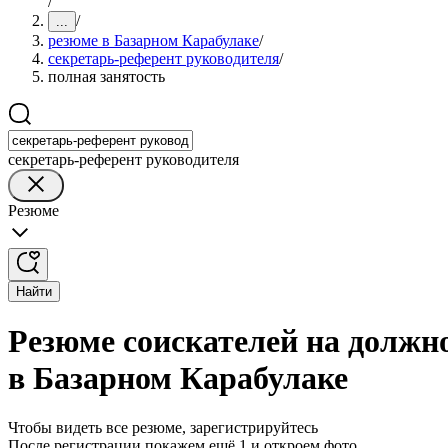
/
/
...
резюме в Базарном Карабулаке
/
секретарь-референт руководителя
/
полная занятость
секретарь-референт руководителя
Резюме
Найти
Резюме соискателей на должн
в Базарном Карабулаке
Чтобы видеть все резюме, зарегистрируйтесь
После регистрации покажем ещё 1 и откроем фото