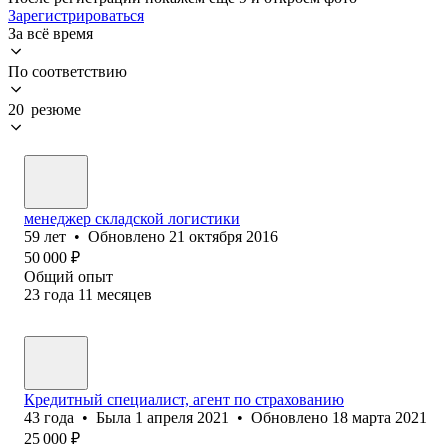
Зарегистрироваться
За всё время
По соответствию
20 резюме
менеджер складской логистики
59
лет
•
Обновлено
21 октября 2016
50 000
₽
Общий опыт
23
года
11
месяцев
Кредитный специалист, агент по страхованию
43
года
•
Была
1 апреля 2021
•
Обновлено
18 марта 2021
25 000
₽