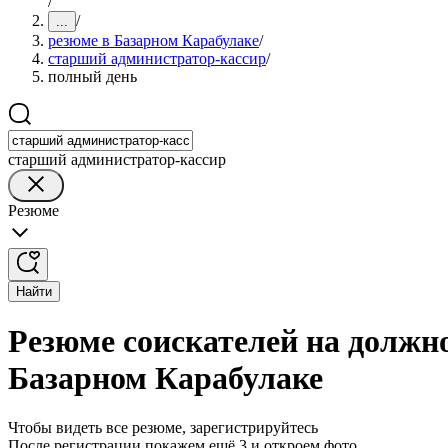
/
/
...
резюме в Базарном Карабулаке
/
старший администратор-кассир
/
полный день
старший администратор-кассир
Резюме
Найти
Резюме соискателей на должн
Базарном Карабулаке
Чтобы видеть все резюме, зарегистрируйтесь
После регистрации покажем ещё 3 и откроем фото