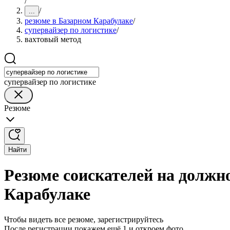
/
/
...
резюме в Базарном Карабулаке
/
супервайзер по логистике
/
вахтовый метод
супервайзер по логистике
Резюме
Найти
Резюме соискателей на должно
Карабулаке
Чтобы видеть все резюме, зарегистрируйтесь
После регистрации покажем ещё 1 и откроем фото