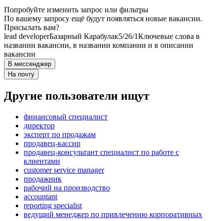
Попробуйте изменить запрос или фильтры
По вашему запросу ещё будут появляться новые вакансии.
Присылать вам?
lead developer
Базарный Карабулак
5/2
6/1
Ключевые слова в
названии вакансии, в названии компании и в описании
вакансии
В мессенджер
На почту
Другие пользователи ищут
финансовый специалист
директор
эксперт по продажам
продавец-кассир
продавец-консультант специалист по работе с
клиентами
customer service manager
продажник
рабочий на производство
accountant
reporting specialist
ведущий менеджер по привлечению корпоративных