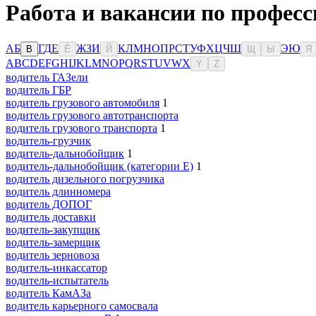
Работа и вакансии по профес
А
Б
Г
Д
Е
Ж
З
И
К
Л
М
Н
О
П
Р
С
Т
У
Ф
Х
Ц
Ч
Ш
Э
Ю
В
Ё
Й
Щ
Ы
Я
A
B
C
D
E
F
G
H
I
J
K
L
M
N
O
P
Q
R
S
T
U
V
W
X
Y
Z
водитель ГАЗели
водитель ГБР
водитель грузового автомобиля
1
водитель грузового автотранспорта
водитель грузового транспорта
1
водитель-грузчик
водитель-дальнобойщик
1
водитель-дальнобойщик (категории Е)
1
водитель дизельного погрузчика
водитель длинномера
водитель ДОПОГ
водитель доставки
водитель-закупщик
водитель-замерщик
водитель зерновоза
водитель-инкассатор
водитель-испытатель
водитель КамАЗа
водитель карьерного самосвала