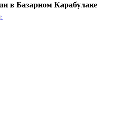
сии в Базарном Карабулаке
#