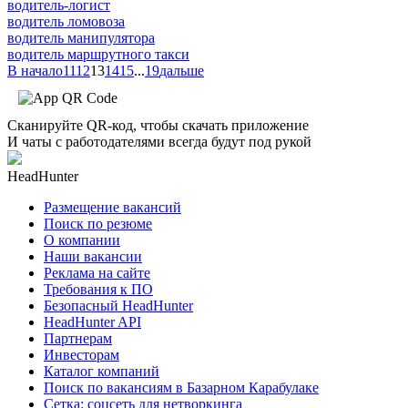
водитель-логист
водитель ломовоза
водитель манипулятора
водитель маршрутного такси
В начало
11
12
13
14
15
...
19
дальше
Сканируйте QR-код, чтобы скачать приложение
И чаты с работодателями всегда будут под рукой
HeadHunter
Размещение вакансий
Поиск по резюме
О компании
Наши вакансии
Реклама на сайте
Требования к ПО
Безопасный HeadHunter
HeadHunter API
Партнерам
Инвесторам
Каталог компаний
Поиск по вакансиям в Базарном Карабулаке
Сетка: соцсеть для нетворкинга