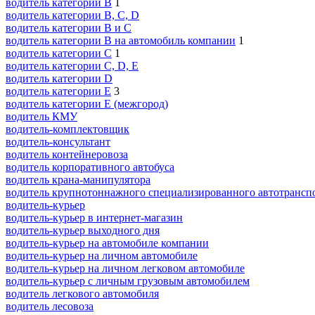
водитель категории B
1
водитель категории B, C, D
водитель категории B и C
водитель категории B на автомобиль компании
1
водитель категории C
1
водитель категории C, D, E
водитель категории D
водитель категории E
3
водитель категории E (межгород)
водитель КМУ
водитель-комплектовщик
водитель-консультант
водитель контейнеровоза
водитель корпоративного автобуса
водитель крана-манипулятора
водитель крупнотоннажного специализированного автотрансп
водитель-курьер
водитель-курьер в интернет-магазин
водитель-курьер выходного дня
водитель-курьер на автомобиле компании
водитель-курьер на личном автомобиле
водитель-курьер на личном легковом автомобиле
водитель-курьер с личным грузовым автомобилем
водитель легкового автомобиля
водитель лесовоза