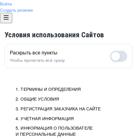
Войти
Создать резюме
Условия использования Сайтов
Раскрыть все пункты
Чтобы прочитать всё сразу
1. ТЕРМИНЫ И ОПРЕДЕЛЕНИЯ
2. ОБЩИЕ УСЛОВИЯ
1.1. Хэдхантер
исполнитель, юридическое
лицо ООО «Хэдхантер», ИНН
Условия определяют отношения между Заказчиками,
3. РЕГИСТРАЦИЯ ЗАКАЗЧИКА НА САЙТЕ
7718620740, адрес: 125047,
Пользователями и Хэдхантер.
Как происходит регистрация Заказчиков
4. УЧЕТНАЯ ИНФОРМАЦИЯ
г. Москва, внутригородская
и Пользователей на Сайте.
Условия отражают то, как работает Хэдхантер, Сайт
5. ИНФОРМАЦИЯ О ПОЛЬЗОВАТЕЛЕ
Данные для доступа в Личный кабинет не должны
территория Муниципальный
и все сервисы.
И ПЕРСОНАЛЬНЫЕ ДАННЫЕ
попадать к посторонним лицам. Для этого Заказчик
округ Тверской, 2-я Брестская
Мы перечисляем, какие документы нужны