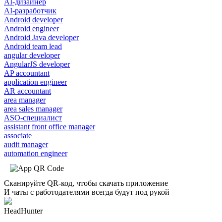
AI-дизайнер
AI-разработчик
Android developer
Android engineer
Android Java developer
Android team lead
angular developer
AngularJS developer
AP accountant
application engineer
AR accountant
area manager
area sales manager
ASO-специалист
assistant front office manager
associate
audit manager
automation engineer
Сканируйте QR-код, чтобы скачать приложение
И чаты с работодателями всегда будут под рукой
HeadHunter