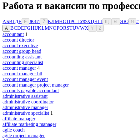
Работа и вакансии по профес
А
Б
В
Г
Д
Е
Ж
З
И
К
Л
М
Н
О
П
Р
С
Т
У
Ф
Х
Ц
Ч
Ш
Э
Ю
#
Ё
Й
Щ
Ы
Я
B
C
D
E
F
G
H
I
J
K
L
M
N
O
P
Q
R
S
T
U
V
W
X
A
Y
Z
accountant
1
account director
account executive
account group head
accounting assistant
accounting specialist
account manager
4
account manager btl
account manager event
account manager project manager
accounts payable accountant
administrative assistant
administrative coordinator
administrative manager
administrative specialist
1
affiliate manager
affiliate marketing manager
agile coach
agile project manager