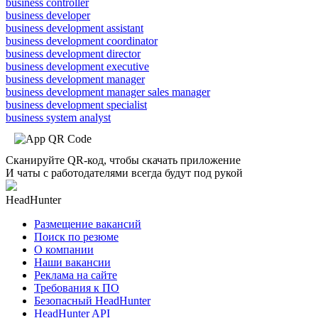
business controller
business developer
business development assistant
business development coordinator
business development director
business development executive
business development manager
business development manager sales manager
business development specialist
business system analyst
Сканируйте QR-код, чтобы скачать приложение
И чаты с работодателями всегда будут под рукой
HeadHunter
Размещение вакансий
Поиск по резюме
О компании
Наши вакансии
Реклама на сайте
Требования к ПО
Безопасный HeadHunter
HeadHunter API