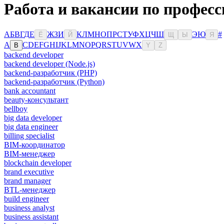
Работа и вакансии по профес
А
Б
В
Г
Д
Е
Ж
З
И
К
Л
М
Н
О
П
Р
С
Т
У
Ф
Х
Ц
Ч
Ш
Э
Ю
#
Ё
Й
Щ
Ы
Я
A
C
D
E
F
G
H
I
J
K
L
M
N
O
P
Q
R
S
T
U
V
W
X
B
Y
Z
backend developer
backend developer (Node.js)
backend-разработчик (PHP)
backend-разработчик (Python)
bank accountant
beauty-консультант
bellboy
big data developer
big data engineer
billing specialist
BIM-координатор
BIM-менеджер
blockchain developer
brand executive
brand manager
BTL-менеджер
build engineer
business analyst
business assistant