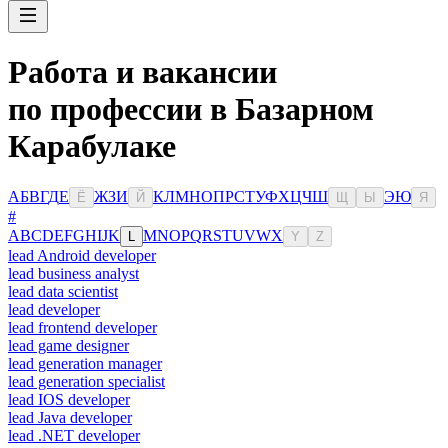
Работа и вакансии
по профессии в Базарном
Карабулаке
А
Б
В
Г
Д
Е
Ж
З
И
К
Л
М
Н
О
П
Р
С
Т
У
Ф
Х
Ц
Ч
Ш
Э
Ю
Ё
Й
Щ
Ы
Я
#
A
B
C
D
E
F
G
H
I
J
K
M
N
O
P
Q
R
S
T
U
V
W
X
L
Y
Z
lead Android developer
lead business analyst
lead data scientist
lead developer
lead frontend developer
lead game designer
lead generation manager
lead generation specialist
lead IOS developer
lead Java developer
lead .NET developer