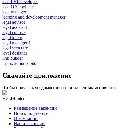
lead PHP developer
lead QA engineer
lean manager
learning and development manager
legal advisor
legal assistant
legal counsel
legal intern
legal manager
1
legal secretary
level designer
link builder
Linux administrator
Скачайте приложение
Чтобы получать уведомления о приглашениях мгновенно
HeadHunter
Размещение вакансий
Поиск по резюме
О компании
Наши вакансии