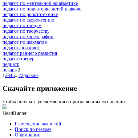
педагог по ментальной арифметике
педагог по подготовке детей к школе
педагог по робототехнике
педагог по скорочтению
педагог по танцам
педагог по творчеству
педагог по хореографии
педагог по шахматам
педагог-психолог
педагог раннего развития
педагог-тренер
педиатр
пекарь
2
1
2
3
4
5
...
22
дальше
Скачайте приложение
Чтобы получать уведомления о приглашениях мгновенно
HeadHunter
Размещение вакансий
Поиск по резюме
О компании