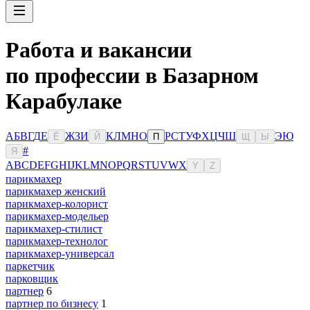
Работа и вакансии
по профессии в Базарном
Карабулаке
А
Б
В
Г
Д
Е
Ж
З
И
К
Л
М
Н
О
Р
С
Т
У
Ф
Х
Ц
Ч
Ш
Э
Ю
Ё
Й
П
Щ
Ы
#
Я
A
B
C
D
E
F
G
H
I
J
K
L
M
N
O
P
Q
R
S
T
U
V
W
X
Y
Z
парикмахер
парикмахер женский
парикмахер-колорист
парикмахер-модельер
парикмахер-стилист
парикмахер-технолог
парикмахер-универсал
паркетчик
парковщик
партнер
6
партнер по бизнесу
1