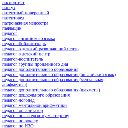
паспортист
пастух
патентный поверенный
патентовед
патронажная медсестра
паяльщик
педагог
педагог английского языка
педагог-библиотекарь
педагог в детский развивающий центр
педагог в детский центр
педагог-воспитатель
педагог группы продленного дня
педагог дополнительного образования
педагог дополнительного образования (английский язык)
педагог дополнительного образования (ментальная
арифметика)
педагог дополнительного образования (шахматы)
педагог дошкольного образования
педагог-логопед
педагог ментальной арифметики
педагог-организатор
педагог по актерскому мастерству
педагог по вокалу
педагог по ИЗО