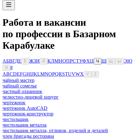
Работа и вакансии
по профессии в Базарном
Карабулаке
А
Б
В
Г
Д
Е
Ж
З
И
К
Л
М
Н
О
П
Р
С
Т
У
Ф
Х
Ц
Ш
Э
Ю
Ё
Й
Ч
Щ
Ы
#
Я
A
B
C
D
E
F
G
H
I
J
K
L
M
N
O
P
Q
R
S
T
U
V
W
X
Y
Z
чайный мастер
чайный сомелье
частный охранник
челюстно-лицевой хирург
чертежник
чертежник AutoCAD
чертежник-конструктор
чистильщик
чистильщик металла
чистильщик металла, отливок, изделий и деталей
член бригады ресторана