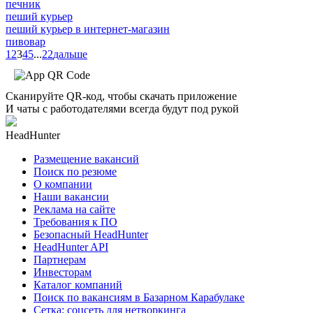
печник
пеший курьер
пеший курьер в интернет-магазин
пивовар
1
2
3
4
5
...
22
дальше
Сканируйте QR-код, чтобы скачать приложение
И чаты с работодателями всегда будут под рукой
HeadHunter
Размещение вакансий
Поиск по резюме
О компании
Наши вакансии
Реклама на сайте
Требования к ПО
Безопасный HeadHunter
HeadHunter API
Партнерам
Инвесторам
Каталог компаний
Поиск по вакансиям в Базарном Карабулаке
Сетка: соцсеть для нетворкинга