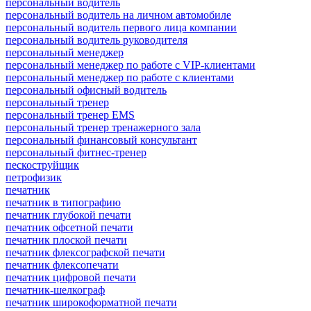
персональный водитель
персональный водитель на личном автомобиле
персональный водитель первого лица компании
персональный водитель руководителя
персональный менеджер
персональный менеджер по работе с VIP-клиентами
персональный менеджер по работе с клиентами
персональный офисный водитель
персональный тренер
персональный тренер EMS
персональный тренер тренажерного зала
персональный финансовый консультант
персональный фитнес-тренер
пескоструйщик
петрофизик
печатник
печатник в типографию
печатник глубокой печати
печатник офсетной печати
печатник плоской печати
печатник флексографской печати
печатник флексопечати
печатник цифровой печати
печатник-шелкограф
печатник широкоформатной печати