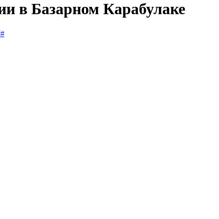
сии в Базарном Карабулаке
#