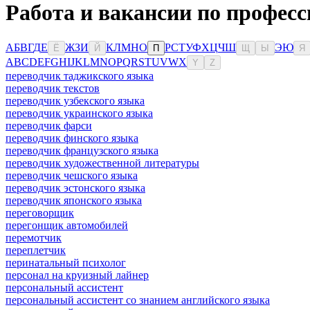
Работа и вакансии по профес
А
Б
В
Г
Д
Е
Ж
З
И
К
Л
М
Н
О
Р
С
Т
У
Ф
Х
Ц
Ч
Ш
Э
Ю
Ё
Й
П
Щ
Ы
Я
A
B
C
D
E
F
G
H
I
J
K
L
M
N
O
P
Q
R
S
T
U
V
W
X
Y
Z
переводчик таджикского языка
переводчик текстов
переводчик узбекского языка
переводчик украинского языка
переводчик фарси
переводчик финского языка
переводчик французского языка
переводчик художественной литературы
переводчик чешского языка
переводчик эстонского языка
переводчик японского языка
переговорщик
перегонщик автомобилей
перемотчик
переплетчик
перинатальный психолог
персонал на круизный лайнер
персональный ассистент
персональный ассистент со знанием английского языка