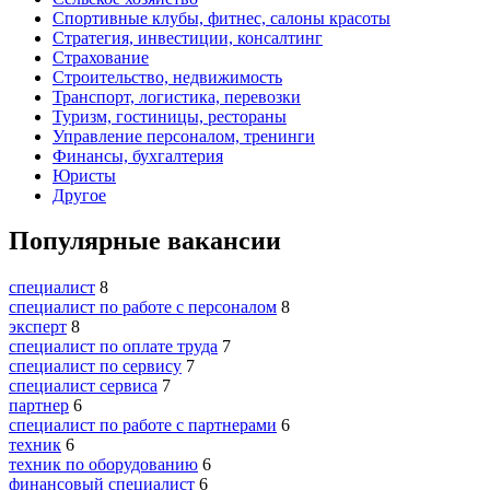
Спортивные клубы, фитнес, салоны красоты
Стратегия, инвестиции, консалтинг
Страхование
Строительство, недвижимость
Транспорт, логистика, перевозки
Туризм, гостиницы, рестораны
Управление персоналом, тренинги
Финансы, бухгалтерия
Юристы
Другое
Популярные вакансии
специалист
8
специалист по работе с персоналом
8
эксперт
8
специалист по оплате труда
7
специалист по сервису
7
специалист сервиса
7
партнер
6
специалист по работе с партнерами
6
техник
6
техник по оборудованию
6
финансовый специалист
6