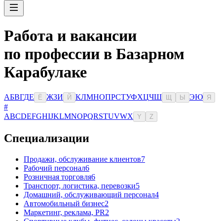
Работа и вакансии
по профессии в Базарном
Карабулаке
А
Б
В
Г
Д
Е
Ж
З
И
К
Л
М
Н
О
П
Р
С
Т
У
Ф
Х
Ц
Ч
Ш
Э
Ю
Ё
Й
Щ
Ы
Я
#
A
B
C
D
E
F
G
H
I
J
K
L
M
N
O
P
Q
R
S
T
U
V
W
X
Y
Z
Специализации
Продажи, обслуживание клиентов
7
Рабочий персонал
6
Розничная торговля
6
Транспорт, логистика, перевозки
5
Домашний, обслуживающий персонал
4
Автомобильный бизнес
2
Маркетинг, реклама, PR
2