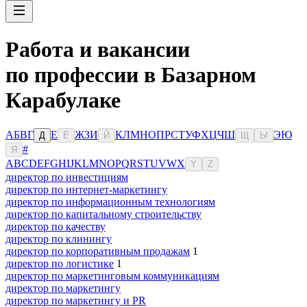
Работа и вакансии
по профессии в Базарном
Карабулаке
А
Б
В
Г
Е
Ж
З
И
К
Л
М
Н
О
П
Р
С
Т
У
Ф
Х
Ц
Ч
Ш
Э
Ю
Д
Ё
Й
Щ
Ы
#
Я
A
B
C
D
E
F
G
H
I
J
K
L
M
N
O
P
Q
R
S
T
U
V
W
X
Y
Z
директор по инвестициям
директор по интернет-маркетингу
директор по информационным технологиям
директор по капитальному строительству
директор по качеству
директор по клинингу
директор по корпоративным продажам
1
директор по логистике
1
директор по маркетинговым коммуникациям
директор по маркетингу
директор по маркетингу и PR