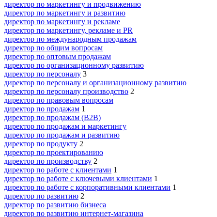
директор по маркетингу и продвижению
директор по маркетингу и развитию
директор по маркетингу и рекламе
директор по маркетингу, рекламе и PR
директор по международным продажам
директор по общим вопросам
директор по оптовым продажам
директор по организационному развитию
директор по персоналу
3
директор по персоналу и организационному развитию
директор по персоналу производство
2
директор по правовым вопросам
директор по продажам
1
директор по продажам (B2B)
директор по продажам и маркетингу
директор по продажам и развитию
директор по продукту
2
директор по проектированию
директор по производству
2
директор по работе с клиентами
1
директор по работе с ключевыми клиентами
1
директор по работе с корпоративными клиентами
1
директор по развитию
2
директор по развитию бизнеса
директор по развитию интернет-магазина