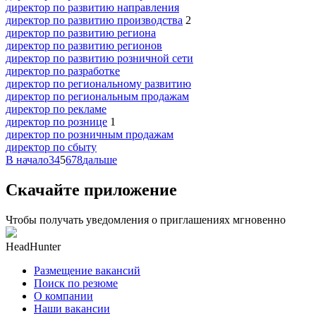
директор по развитию направления
директор по развитию производства
2
директор по развитию региона
директор по развитию регионов
директор по развитию розничной сети
директор по разработке
директор по региональному развитию
директор по региональным продажам
директор по рекламе
директор по рознице
1
директор по розничным продажам
директор по сбыту
В начало
3
4
5
6
7
8
дальше
Скачайте приложение
Чтобы получать уведомления о приглашениях мгновенно
HeadHunter
Размещение вакансий
Поиск по резюме
О компании
Наши вакансии