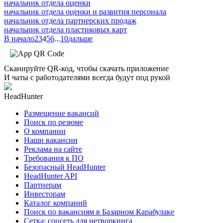
начальник отдела оценки
начальник отдела оценки и развития персонала
начальник отдела партнерских продаж
начальник отдела пластиковых карт
В начало
2
3
4
5
6
...
10
дальше
Сканируйте QR-код, чтобы скачать приложение
И чаты с работодателями всегда будут под рукой
HeadHunter
Размещение вакансий
Поиск по резюме
О компании
Наши вакансии
Реклама на сайте
Требования к ПО
Безопасный HeadHunter
HeadHunter API
Партнерам
Инвесторам
Каталог компаний
Поиск по вакансиям в Базарном Карабулаке
Сетка: соцсеть для нетворкинга