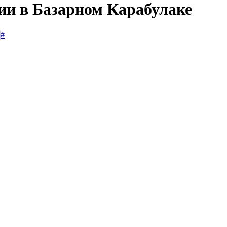
сии в Базарном Карабулаке
#