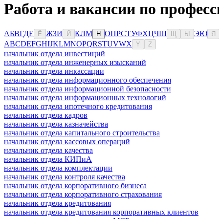
Работа и вакансии по профес
А
Б
В
Г
Д
Е
Ж
З
И
К
Л
М
О
П
Р
С
Т
У
Ф
Х
Ц
Ч
Ш
Э
Ю
Ё
Й
Н
Щ
Ы
Я
A
B
C
D
E
F
G
H
I
J
K
L
M
N
O
P
Q
R
S
T
U
V
W
X
Y
Z
начальник отдела инвестиций
начальник отдела инженерных изысканий
начальник отдела инкассации
начальник отдела информационного обеспечения
начальник отдела информационной безопасности
начальник отдела информационных технологий
начальник отдела ипотечного кредитования
начальник отдела кадров
начальник отдела казначейства
начальник отдела капитального строительства
начальник отдела кассовых операций
начальник отдела качества
начальник отдела КИПиА
начальник отдела комплектации
начальник отдела контроля качества
начальник отдела корпоративного бизнеса
начальник отдела корпоративного страхования
начальник отдела кредитования
начальник отдела кредитования корпоративных клиентов