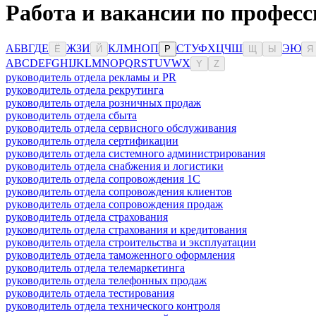
Работа и вакансии по профес
А
Б
В
Г
Д
Е
Ж
З
И
К
Л
М
Н
О
П
С
Т
У
Ф
Х
Ц
Ч
Ш
Э
Ю
Ё
Й
Р
Щ
Ы
Я
A
B
C
D
E
F
G
H
I
J
K
L
M
N
O
P
Q
R
S
T
U
V
W
X
Y
Z
руководитель отдела рекламы и PR
руководитель отдела рекрутинга
руководитель отдела розничных продаж
руководитель отдела сбыта
руководитель отдела сервисного обслуживания
руководитель отдела сертификации
руководитель отдела системного администрирования
руководитель отдела снабжения и логистики
руководитель отдела сопровождения 1С
руководитель отдела сопровождения клиентов
руководитель отдела сопровождения продаж
руководитель отдела страхования
руководитель отдела страхования и кредитования
руководитель отдела строительства и эксплуатации
руководитель отдела таможенного оформления
руководитель отдела телемаркетинга
руководитель отдела телефонных продаж
руководитель отдела тестирования
руководитель отдела технического контроля