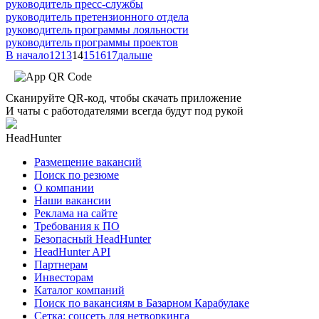
руководитель пресс-службы
руководитель претензионного отдела
руководитель программы лояльности
руководитель программы проектов
В начало
12
13
14
15
16
17
дальше
Сканируйте QR-код, чтобы скачать приложение
И чаты с работодателями всегда будут под рукой
HeadHunter
Размещение вакансий
Поиск по резюме
О компании
Наши вакансии
Реклама на сайте
Требования к ПО
Безопасный HeadHunter
HeadHunter API
Партнерам
Инвесторам
Каталог компаний
Поиск по вакансиям в Базарном Карабулаке
Сетка: соцсеть для нетворкинга