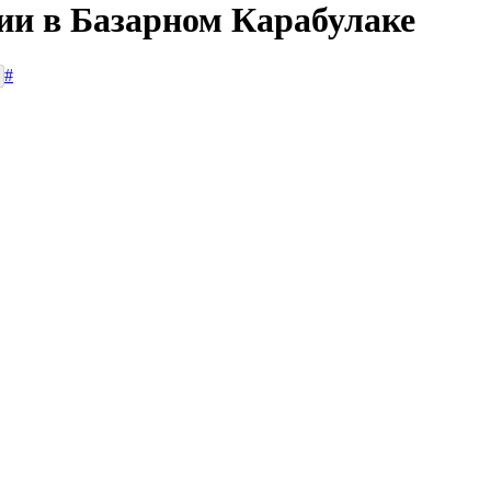
сии в Базарном Карабулаке
#