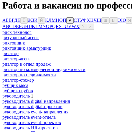
Работа и вакансии по профес
А
Б
В
Г
Д
Е
Ж
З
И
К
Л
М
Н
О
П
С
Т
У
Ф
Х
Ц
Ч
Ш
Э
Ю
Ё
Й
Р
Щ
Ы
Я
A
B
C
D
E
F
G
H
I
J
K
L
M
N
O
P
Q
R
S
T
U
V
W
X
Y
Z
риск-технолог
ритуальный агент
рихтовщик
рихтовщик-арматурщик
риэлтор
риэлтор-агент
риэлтор в отдел продаж
риэлтор по коммерческой недвижимости
риэлтор по недвижимости
риэлтор-стажер
рубщик мяса
рубщик срубов
руководитель
1
руководитель digital-направления
руководитель digital-проектов
руководитель event-направления
руководитель event-отдела
руководитель event-проектов
руководитель HR-проектов