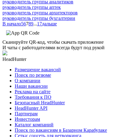
руководитель группы аналитиков
руководитель группы аптек
руководитель группы архитекторов
руководитель группы бухгалтерии
В начало
5
6
7
8
9
...
17
дальше
Сканируйте QR-код, чтобы скачать приложение
И чаты с работодателями всегда будут под рукой
HeadHunter
Размещение вакансий
Поиск по резюме
О компании
Наши вакансии
Реклама на сайте
Требования к ПО
Безопасный HeadHunter
HeadHunter API
Партнерам
Инвесторам
Каталог компаний
Поиск по вакансиям в Базарном Карабулаке
Сетка: соцсеть для нетворкинга