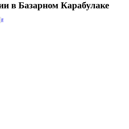
сии в Базарном Карабулаке
#