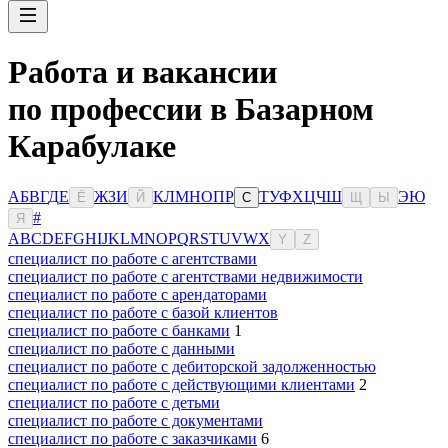
Работа и вакансии
по профессии в Базарном
Карабулаке
А
Б
В
Г
Д
Е
Ж
З
И
К
Л
М
Н
О
П
Р
Т
У
Ф
Х
Ц
Ч
Ш
Э
Ю
Ё
Й
С
Щ
Ы
#
Я
A
B
C
D
E
F
G
H
I
J
K
L
M
N
O
P
Q
R
S
T
U
V
W
X
Y
Z
специалист по работе с агентствами
специалист по работе с агентствами недвижимости
специалист по работе с арендаторами
специалист по работе с базой клиентов
специалист по работе с банками
1
специалист по работе с данными
специалист по работе с дебиторской задолженностью
специалист по работе с действующими клиентами
2
специалист по работе с детьми
специалист по работе с документами
специалист по работе с заказчиками
6