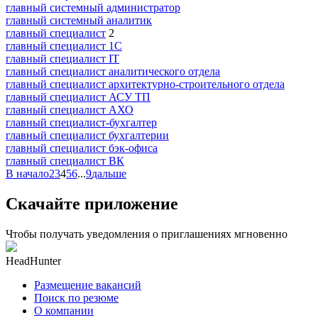
главный системный администратор
главный системный аналитик
главный специалист
2
главный специалист 1С
главный специалист IT
главный специалист аналитического отдела
главный специалист архитектурно-строительного отдела
главный специалист АСУ ТП
главный специалист АХО
главный специалист-бухгалтер
главный специалист бухгалтерии
главный специалист бэк-офиса
главный специалист ВК
В начало
2
3
4
5
6
...
9
дальше
Скачайте приложение
Чтобы получать уведомления о приглашениях мгновенно
HeadHunter
Размещение вакансий
Поиск по резюме
О компании