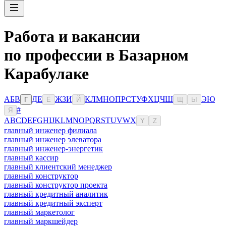
Работа и вакансии
по профессии в Базарном
Карабулаке
А
Б
В
Д
Е
Ж
З
И
К
Л
М
Н
О
П
Р
С
Т
У
Ф
Х
Ц
Ч
Ш
Э
Ю
Г
Ё
Й
Щ
Ы
#
Я
A
B
C
D
E
F
G
H
I
J
K
L
M
N
O
P
Q
R
S
T
U
V
W
X
Y
Z
главный инженер филиала
главный инженер элеватора
главный инженер-энергетик
главный кассир
главный клиентский менеджер
главный конструктор
главный конструктор проекта
главный кредитный аналитик
главный кредитный эксперт
главный маркетолог
главный маркшейдер