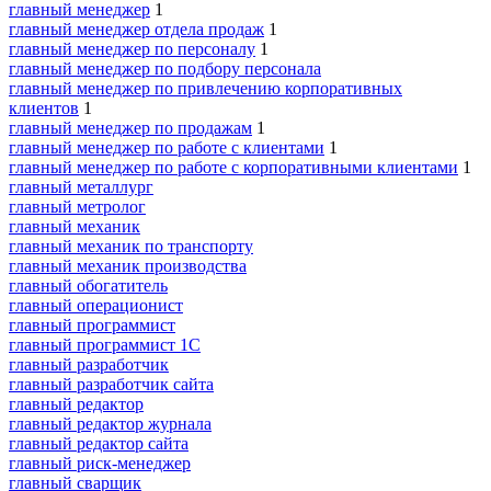
главный менеджер
1
главный менеджер отдела продаж
1
главный менеджер по персоналу
1
главный менеджер по подбору персонала
главный менеджер по привлечению корпоративных
клиентов
1
главный менеджер по продажам
1
главный менеджер по работе с клиентами
1
главный менеджер по работе с корпоративными клиентами
1
главный металлург
главный метролог
главный механик
главный механик по транспорту
главный механик производства
главный обогатитель
главный операционист
главный программист
главный программист 1С
главный разработчик
главный разработчик сайта
главный редактор
главный редактор журнала
главный редактор сайта
главный риск-менеджер
главный сварщик