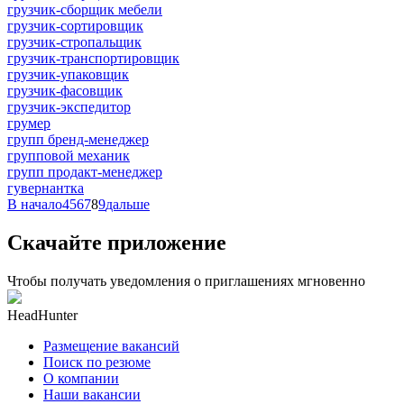
грузчик-сборщик мебели
грузчик-сортировщик
грузчик-стропальщик
грузчик-транспортировщик
грузчик-упаковщик
грузчик-фасовщик
грузчик-экспедитор
грумер
групп бренд-менеджер
групповой механик
групп продакт-менеджер
гувернантка
В начало
4
5
6
7
8
9
дальше
Скачайте приложение
Чтобы получать уведомления о приглашениях мгновенно
HeadHunter
Размещение вакансий
Поиск по резюме
О компании
Наши вакансии