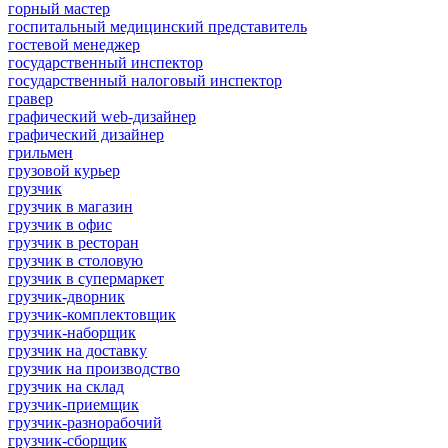
горный мастер
госпитальный медицинский представитель
гостевой менеджер
государственный инспектор
государственный налоговый инспектор
гравер
графический web-дизайнер
графический дизайнер
грильмен
грузовой курьер
грузчик
грузчик в магазин
грузчик в офис
грузчик в ресторан
грузчик в столовую
грузчик в супермаркет
грузчик-дворник
грузчик-комплектовщик
грузчик-наборщик
грузчик на доставку
грузчик на производство
грузчик на склад
грузчик-приемщик
грузчик-разнорабочий
грузчик-сборщик