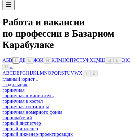
Работа и вакансии
по профессии в Базарном
Карабулаке
А
Б
В
Д
Е
Ж
З
И
К
Л
М
Н
О
П
Р
С
Т
У
Ф
Х
Ц
Ч
Ш
Э
Ю
Г
Ё
Й
Щ
Ы
#
Я
A
B
C
D
E
F
G
H
I
J
K
L
M
N
O
P
Q
R
S
T
U
V
W
X
Y
Z
главный юрист
1
гладильщик
горничная
горничная в мини-отель
горничная в хостел
горничная гостиницы
горничная номерного фонда
горнорабочий
горный диспетчер
горный инженер
горный инженер-проектировщик